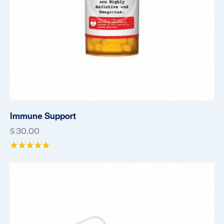
Immune Support
$
30.00
Rated
5.00
out of 5