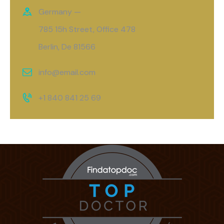
Germany —
785 15h Street, Office 478
Berlin, De 81566
info@email.com
+1 840 841 25 69